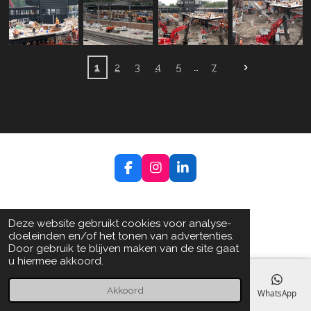
1
2
3
4
5
7
F
I
L
a
n
i
c
s
n
e
t
k
b
a
e
Deze website gebruikt cookies voor analyse-
o
g
d
doeleinden en/of het tonen van advertenties.
o
r
I
Door gebruik te blijven maken van de site gaat
k
a
n
u hiermee akkoord.
m
Akkoord
E-mailadres
Telefoonnummer
Kaart
Facebook
WhatsApp