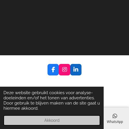
F
I
L
a
n
i
c
s
n
e
t
k
b
a
e
Deze website gebruikt cookies voor analyse-
o
g
d
doeleinden en/of het tonen van advertenties.
o
r
I
Door gebruik te blijven maken van de site gaat u
k
a
n
hiermee akkoord.
m
Akkoord
E-mailadres
Telefoonnummer
Kaart
Facebook
WhatsApp