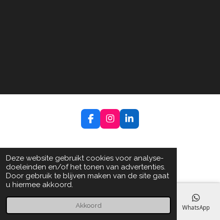
F
I
L
a
n
i
c
s
n
e
t
k
b
a
e
Deze website gebruikt cookies voor analyse-
o
g
d
doeleinden en/of het tonen van advertenties.
o
r
I
Door gebruik te blijven maken van de site gaat
k
a
n
u hiermee akkoord.
m
Akkoord
E-mailadres
Telefoonnummer
Kaart
Facebook
WhatsApp