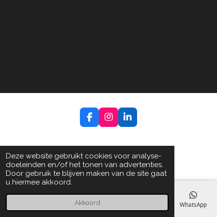
F
I
L
a
n
i
c
s
n
e
t
k
b
a
e
Deze website gebruikt cookies voor analyse-
o
g
d
doeleinden en/of het tonen van advertenties.
o
r
I
Door gebruik te blijven maken van de site gaat
k
a
n
u hiermee akkoord.
m
Akkoord
E-mailadres
Telefoonnummer
Kaart
Facebook
WhatsApp