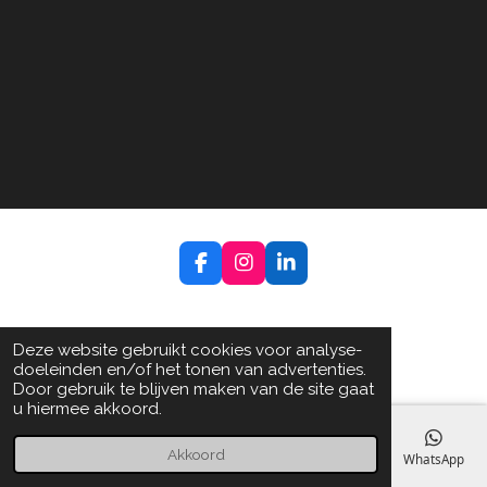
F
I
L
a
n
i
c
s
n
e
t
k
b
a
e
Deze website gebruikt cookies voor analyse-
o
g
d
doeleinden en/of het tonen van advertenties.
o
r
I
Door gebruik te blijven maken van de site gaat
k
a
n
u hiermee akkoord.
m
Akkoord
E-mailadres
Telefoonnummer
Kaart
Facebook
WhatsApp