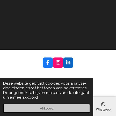
F
I
L
a
n
i
c
s
n
e
t
k
b
a
e
Deze website gebruikt cookies voor analyse-
o
g
d
doeleinden en/of het tonen van advertenties.
o
r
I
Door gebruik te blijven maken van de site gaat
k
a
n
u hiermee akkoord.
m
Akkoord
E-mailadres
Telefoonnummer
Kaart
Facebook
WhatsApp