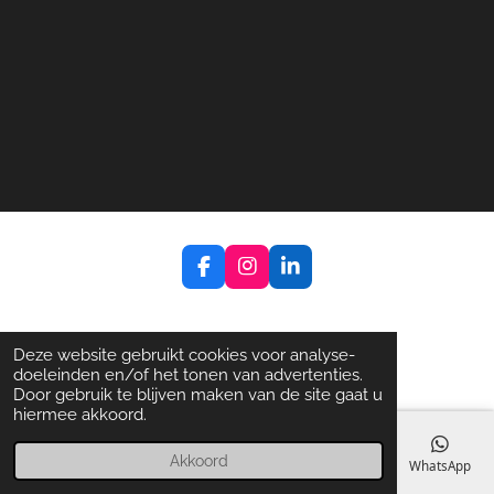
F
I
L
a
n
i
c
s
n
e
t
k
b
a
e
Deze website gebruikt cookies voor analyse-
o
g
d
doeleinden en/of het tonen van advertenties.
o
r
I
Door gebruik te blijven maken van de site gaat u
k
a
n
hiermee akkoord.
m
Akkoord
E-mailadres
Telefoonnummer
Kaart
Facebook
WhatsApp