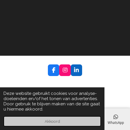
F
I
L
a
n
i
c
s
n
e
t
k
b
a
e
Deze website gebruikt cookies voor analyse-
o
g
d
doeleinden en/of het tonen van advertenties.
o
r
I
Door gebruik te blijven maken van de site gaat
k
a
n
u hiermee akkoord.
m
Akkoord
E-mailadres
Telefoonnummer
Kaart
Facebook
WhatsApp