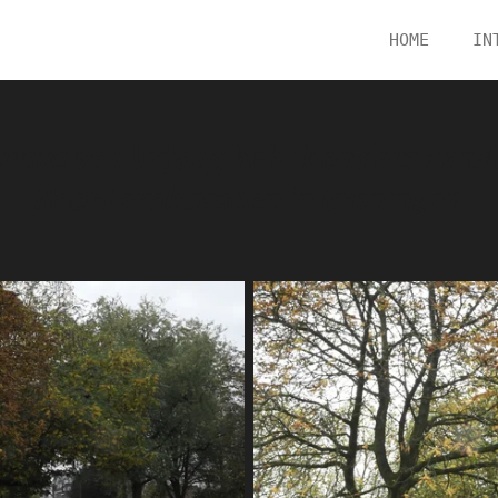
HOME
IN
cursus van
Vrijdag
heb ik onderstaand
Noorderplantsoen in Groningen.