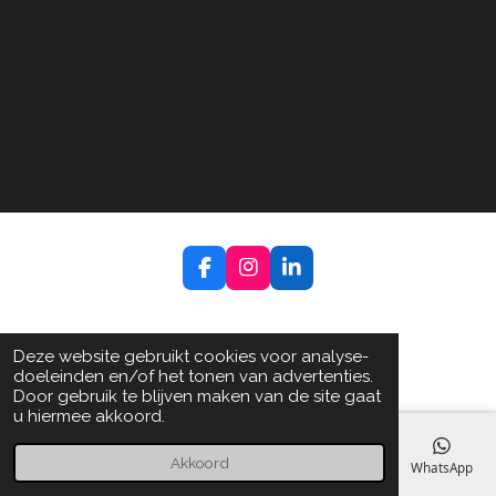
F
I
L
a
n
i
c
s
n
e
t
k
b
a
e
Deze website gebruikt cookies voor analyse-
o
g
d
doeleinden en/of het tonen van advertenties.
o
r
I
Door gebruik te blijven maken van de site gaat
k
a
n
u hiermee akkoord.
m
Akkoord
E-mailadres
Telefoonnummer
Kaart
Facebook
WhatsApp